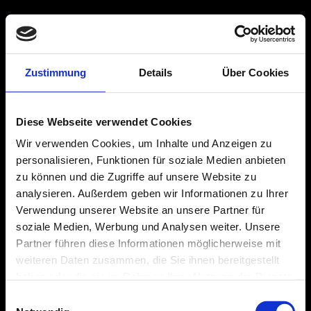
Home
Leistungen
Generalplanung
Zustimmung
Details
Über Cookies
Architektur
Projekte
Team
Kontakt
Diese Webseite verwendet Cookies
Wir verwenden Cookies, um Inhalte und Anzeigen zu
personalisieren, Funktionen für soziale Medien anbieten
08.08.1970
Blick fürs Ganze
2 Doggen
Pferdefreund
Farbe
zu können und die Zugriffe auf unsere Website zu
Interdisziplinär
schwarz
Lieber Ski als Strand
Detailverliebt
Architekt aus Leidenschaft
RALF CZIESLA
ARCHITEKT
analysieren. Außerdem geben wir Informationen zu Ihrer
Verwendung unserer Website an unsere Partner für
05.03.1954
Liebt alle 4-Beiner
Farbe
Gute Seele im Hintergrund
soziale Medien, Werbung und Analysen weiter. Unsere
gelb
Mediationsstark
RITA CZIESLA
KAUFFRAU
Partner führen diese Informationen möglicherweise mit
25.09.1973
Feuerwehrfrau
Farbe
Expertin für Baurecht
GT-silber
weiteren Daten zusammen, die Sie ihnen bereitgestellt
Königin des Entwurfs
FRAUKE LEISTER
ARCHITEKTIN
haben oder die sie im Rahmen Ihrer Nutzung der Dienste
21.06.1970
Cycling is oxygen
gesammelt haben.
Einwilligungsauswahl
for the soul
Farbe
In-House-Manager
charcoal grey
EDV-