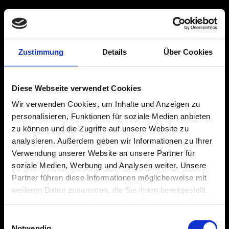
Home
Leistungen
Generalplanung
Zustimmung
Details
Über Cookies
Architektur
Projekte
Team
Kontakt
Diese Webseite verwendet Cookies
Wir verwenden Cookies, um Inhalte und Anzeigen zu
personalisieren, Funktionen für soziale Medien anbieten
Neubau
zu können und die Zugriffe auf unsere Website zu
analysieren. Außerdem geben wir Informationen zu Ihrer
Home
Verwendung unserer Website an unsere Partner für
Portfolio
soziale Medien, Werbung und Analysen weiter. Unsere
Neubau
Partner führen diese Informationen möglicherweise mit
weiteren Daten zusammen, die Sie ihnen bereitgestellt
Hotel Hansa
haben oder die sie im Rahmen Ihrer Nutzung der Dienste
gesammelt haben.
Einwilligungsauswahl
Notwendig