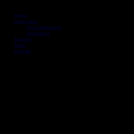
Home
Leistungen
Generalplanung
Architektur
Projekte
Team
Kontakt
Architektur im Kopf?
ARCHITEKT
Technischer Zeichner
Bauzeichner Architektur Hochbau
(m/w/d)