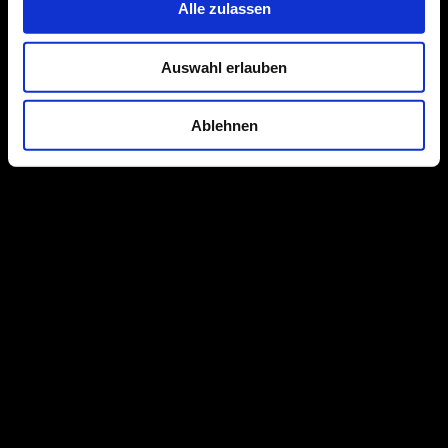
Alle zulassen
• Baurechtliches / Bauorganisatorisches Fachwissen
(VOB, HOAI, Landesbauordnung, Baunutzungsverordnung)
Auswahl erlauben
• Kompetentes Auftreten im Umgang mit Kunden,
Baufirmen und Fachplanern
Ablehnen
• Sichere Kommunikationsfähigkeit
• Flexibilität, Kundenorientierung
• Durchsetzungsvermögen
• Eigenverantwortliche und strukturierte Arbeitsweise
• Spaß am Arbeiten im Team
Teamplayer jetzt bewerben
Bitte senden Sie Ihre Unterlagen als PDF, unter Angabe:
• Ihrer Gehaltsvorstellung
• frühestmöglichen Eintrittstermins